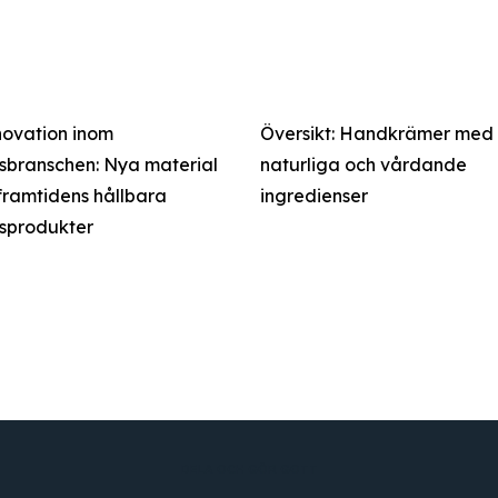
novation inom
Översikt: Handkrämer med
sbranschen: Nya material
naturliga och vårdande
framtidens hållbara
ingredienser
sprodukter
DELA OCH GÖR GOTT