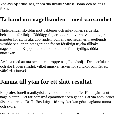
Vad avslöjar dina naglar om din livsstil? Stress, sömn och balans i
fokus
Ta hand om nagelbanden – med varsamhet
Nagelbanden skyddar mot bakterier och infektioner, så de ska
behandlas försiktigt. Blötlägg fingertopparna i varmt vatten i några
minuter för att mjuka upp huden, och använd sedan en nagelbands­
skrubbare eller en orangepinne för att försiktigt trycka tillbaka
nagelbanden. Klipp inte i dem om det inte finns tydliga, döda
hudflikar.
Avsluta med att massera in en droppe nagelbandsolja. Det återfuktar
och gör huden smidig, vilket minskar risken för sprickor och ger ett
välvårdat intryck.
Jämna till ytan för ett slätt resultat
En professionell manikyrist använder alltid en buffer för att jämna ut
nagelplattan. Det tar bort små ojämnheter och ger en slät yta som lacket
fäster bättre på. Buffa försiktigt – för mycket kan göra naglarna tunna
och sköra.