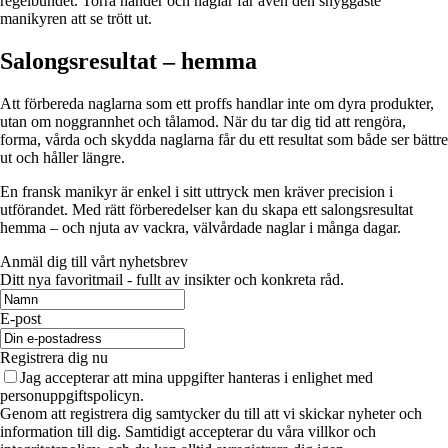
regelbundet. Torra händer och naglar får även den snyggaste
manikyren att se trött ut.
Salongsresultat – hemma
Att förbereda naglarna som ett proffs handlar inte om dyra produkter,
utan om noggrannhet och tålamod. När du tar dig tid att rengöra,
forma, vårda och skydda naglarna får du ett resultat som både ser bättre
ut och håller längre.
En fransk manikyr är enkel i sitt uttryck men kräver precision i
utförandet. Med rätt förberedelser kan du skapa ett salongsresultat
hemma – och njuta av vackra, välvårdade naglar i många dagar.
Anmäl dig till vårt nyhetsbrev
Ditt nya favoritmail - fullt av insikter och konkreta råd.
E-post
Registrera dig nu
Jag accepterar att mina uppgifter hanteras i enlighet med
personuppgiftspolicyn.
Genom att registrera dig samtycker du till att vi skickar nyheter och
information till dig. Samtidigt accepterar du våra villkor och