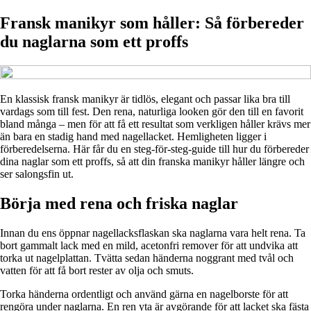
Fransk manikyr som håller: Så förbereder
du naglarna som ett proffs
En klassisk fransk manikyr är tidlös, elegant och passar lika bra till
vardags som till fest. Den rena, naturliga looken gör den till en favorit
bland många – men för att få ett resultat som verkligen håller krävs mer
än bara en stadig hand med nagellacket. Hemligheten ligger i
förberedelserna. Här får du en steg-för-steg-guide till hur du förbereder
dina naglar som ett proffs, så att din franska manikyr håller längre och
ser salongsfin ut.
Börja med rena och friska naglar
Innan du ens öppnar nagellacksflaskan ska naglarna vara helt rena. Ta
bort gammalt lack med en mild, acetonfri remover för att undvika att
torka ut nagelplattan. Tvätta sedan händerna noggrant med tvål och
vatten för att få bort rester av olja och smuts.
Torka händerna ordentligt och använd gärna en nagelborste för att
rengöra under naglarna. En ren yta är avgörande för att lacket ska fästa