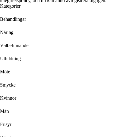
integritetspolicy, och du kan alltid avregistrera dig igen.
Kategorier
Behandlingar
Näring
Välbefinnande
Utbildning
Möte
Smycke
Kvinnor
Män
Frisyr