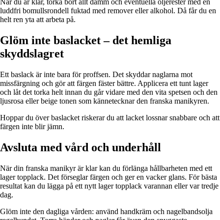
När du är klar, torka bort allt damm och eventuella oljerester med en
luddfri bomullsrondell fuktad med remover eller alkohol. Då får du en
helt ren yta att arbeta på.
Glöm inte baslacket – det hemliga
skyddslagret
Ett baslack är inte bara för proffsen. Det skyddar naglarna mot
missfärgning och gör att färgen fäster bättre. Applicera ett tunt lager
och låt det torka helt innan du går vidare med den vita spetsen och den
ljusrosa eller beige tonen som kännetecknar den franska manikyren.
Hoppar du över baslacket riskerar du att lacket lossnar snabbare och att
färgen inte blir jämn.
Avsluta med vård och underhåll
När din franska manikyr är klar kan du förlänga hållbarheten med ett
lager topplack. Det förseglar färgen och ger en vacker glans. För bästa
resultat kan du lägga på ett nytt lager topplack varannan eller var tredje
dag.
Glöm inte den dagliga vården: använd handkräm och nagelbandsolja