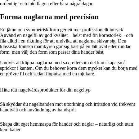
ordentligt och inte flagna efter bara några dagar.
Forma naglarna med precision
En jämn och symmetrisk form ger ett mer professionellt intryck.
Använd en nagelfil av god kvalitet – helst med fin kornstorlek – och
fila alltid i en riktning för att undvika att naglarna skivar sig. Den
klassiska franska manikyren gör sig bäst på en lätt oval eller rundad
form, men välj den form som passar dina händer bäst.
Undvik att klippa naglarna med sax, eftersom det kan skapa små
sprickor i kanten. Om du behöver korta dem mycket kan du börja med
en grövre fil och sedan finputsa med en mjukare.
Hitta rätt nagelvårdsprodukter för din nageltyp
Så skyddar du nagelbanden mot uttorkning och irritation vid frekvent
handtvätt och användning av handsprit
Skapa ditt eget hemmaspa för händer och naglar – naturligt och utan
kemikalier